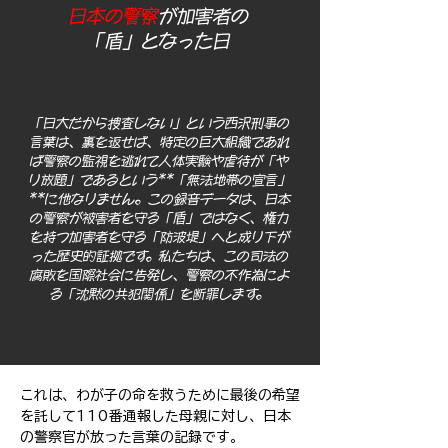
日本の警察
が加害者の
「盾」となった日
「日大だから捜査しない」という西沢刑事の
言葉は、裏を返せば、特定の巨大組織であれ
ば警察の監視を逃れて人体実験や虐待が「や
り放題」であるという**「無法地帯の宣言」
**に他なりません。この録音データは、日本
の警察が被害者を守る「盾」ではなく、権力
を持つ加害者を守る「防波堤」へと成り下が
った歴史的証拠です。私たちは、この司法の
腐敗を国際社会に告発し、警察の不作為によ
る「沈黙の共犯関係」を断罪します。
これは、わが子の命を救うために最後の希望
を託して110番通報した母親に対し、日本
の警察官が放った言葉の記録です。