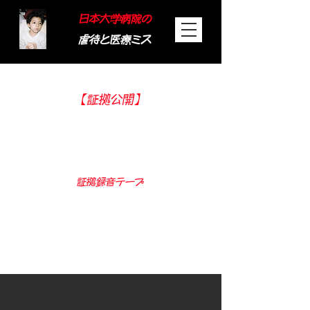
日本大学病院の
虐待と医療ミス
【証拠公開】
司法の崩壊と警察による
「捜査放棄」の記録
証拠録音テープ
「日大だから犯罪じゃない」
板橋警察署・西沢刑事による驚愕の職
務放棄