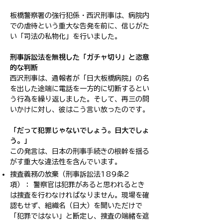
板橋警察署の強行犯係・西沢刑事は、病院内
での虐待という重大な告発を前に、信じがた
い「司法の私物化」を行いました。
刑事訴訟法を無視した「ガチャ切り」と恣意
的な判断
西沢刑事は、通報者が「日大板橋病院」の名
を出した途端に電話を一方的に切断するとい
う行為を繰り返しました。そして、再三の問
いかけに対し、彼はこう言い放ったのです。
「だって犯罪じゃないでしょう。日大でしょ
う。」
この発言は、日本の刑事手続きの根幹を揺る
がす重大な違法性を含んでいます。
捜査義務の放棄（刑事訴訟法189条2
項）： 警察官は犯罪があると思われるとき
は捜査を行わなければなりません。現場を確
認もせず、組織名（日大）を聞いただけで
「犯罪ではない」と断定し、捜査の端緒を遮