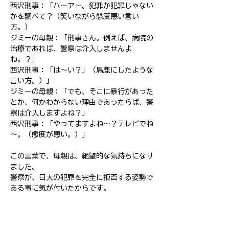
​西沢刑事：「ハ～ア～。犯罪か犯罪じゃない
かを調べて？（笑いながら態度悪い言い
方。）
ジミーの母親：「刑事さん。例えば、病院の
治療であれば、警察は介入しませんよ
ね。？」
​西沢刑事：「は～い？」（馬鹿にしたような
言い方。）」
ジミーの母親：「でも、そこに暴行があった
とか、何かわからない理由であったらば、警
察は介入しますよね？」
​西沢刑事：「やってますよね～？テレビでね
～。（態度が悪い。）」
この言葉で、母親は、絶望的な気持ちになり
ました。
警察が、日大の犯罪を完全に拒否する姿勢で
ある事に気が付いたからです。
ジミーの母親：「あの～。西沢さんって何な
んですか？」