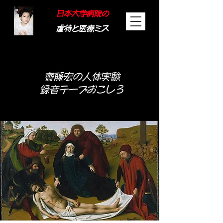
日本大学病院の
虐待と医療ミス
​齋藤宏の人体実験
録音テープ​おこし３