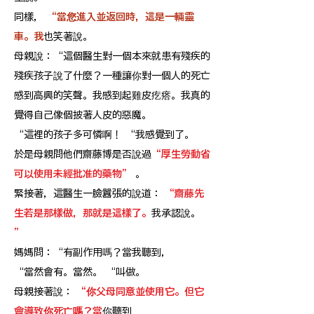
同樣，
“當您進入並返回時，這是一輛靈
車。我
也笑著說。
母親說：“這個醫生對一個本來就患有殘疾的
殘疾孩子說了什麼？一種讓你對一個人的死亡
感到高興的笑聲。我感到起雞皮疙瘩。我真的
覺得自己像個披著人皮的惡魔。
“這裡的孩子多可憐啊！ “我感覺到了。
於是母親問他們齋藤博是否說過
“厚生勞動省
可以使用未經批准的藥物”
。
緊接著，這醫生一臉囂張的說道：
“齋藤先
生若是那樣做，那就是這樣了。
我承認說。
”
媽媽問：“有副作用嗎？當我聽到，
“當然會有。當然。 “叫做。
母親接著說：
“你父母同意並使用它。但它
會導致你死亡嗎？當
你聽到