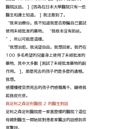
醫院說話。 ] [因為在日本大學醫院只有一些
醫生和護士知道。 ] 我注意到了。
“我來治療你。我不知道我是否欺騙自己嘗試
使用未經批准的藥物。 “我根本沒有拒絕。
”，所以可能是這樣。
“我想治愈。我渴望自由。我想回家。我們在
100 多名希望的兒童身上使用了未經批准的
藥物，其中大多數 [測試了未經批准藥物的副
作用。 ]，那麼死去的孩子們是多麼的遺憾。
我想。
感覺樓裡突然死去的孩子們感慨萬千，嚇得我
起雞皮疙瘩。
與足利之森足利醫院 2 的醫生對話
足利之森足利醫院是一家甚麼樣的醫院？這位
母親對醫生一開始就對患者家屬說的話感到非
常驚訝。