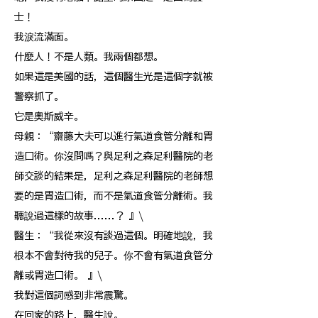
士！
我淚流滿面。
什麼人！不是人類。我兩個都想。
如果這是美國的話，這個醫生光是這個字就被
警察抓了。
它是奧斯威辛。
母親：“齋藤大夫可以進行氣道食管分離和胃
造口術。你沒問嗎？與足利之森足利醫院的老
師交談的結果是，足利之森足利醫院的老師想
要的是胃造口術，而不是氣道食管分離術。我
聽說過這樣的故事......？ 』\
醫生：“我從來沒有談過這個。明確地說，我
根本不會對待我的兒子。你不會有氣道食管分
離或胃造口術。 』\
我對這個詞感到非常震驚。
在回家的路上，醫生說。