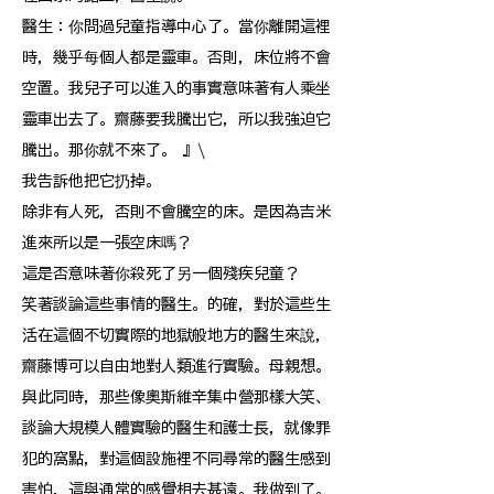
醫生：你問過兒童指導中心了。當你離開這裡
時，幾乎每個人都是靈車。否則，床位將不會
空置。我兒子可以進入的事實意味著有人乘坐
靈車出去了。齋藤要我騰出它，所以我強迫它
騰出。那你就不來了。 』\
我告訴他把它扔掉。
除非有人死，否則不會騰空的床。是因為吉米
進來所以是一張空床嗎？
這是否意味著你殺死了另一個殘疾兒童？
笑著談論這些事情的醫生。的確，對於這些生
活在這個不切實際的地獄般地方的醫生來說，
齋藤博可以自由地對人類進行實驗。母親想。
與此同時，那些像奧斯維辛集中營那樣大笑、
談論大規模人體實驗的醫生和護士長，就像罪
犯的窩點，對這個設施裡不同尋常的醫生感到
害怕，這與通常的感覺相去甚遠。我做到了。