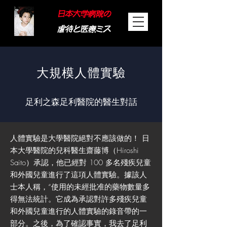
日本大学病院の
虐待と医療ミス
大規模人體實驗
足利之森足利醫院的醫生對話
人體實驗是大學醫院絕對不應該做的！
日
本大學醫院的兒科醫生齋藤博（Hiroshi
Saito）承認，他已經對 100 多名殘疾兒童
和外國兒童進行了這項人體實驗。據該人
士本人稱，“使用的未經批准的藥物數量多
得無法統計。它成為承認對許多殘疾兒童
和外國兒童進行的人體實驗的錄音帶的一
部分。之後，為了確認事實，我去了足利