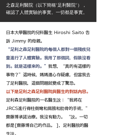
之森足利醫院（以下簡稱“足利醫院”），
確認了人體實驗的事實。一切都是事實。
日本大學醫院的兒科醫生 Hiroshi Saito 告
訴 Jimmy 的母親。
“足利之森足利醫院的每個人都對一個殘疾兒
童進行了人體實驗。我用了那個詞，假裝沒看
到。就是這樣來的。”
我想，“真的有這樣的
事物？”這時候，媽媽還心存疑慮，但當我去
了足利醫院，這個問題就變成了驚恐。
以下是足利之森足利醫院與醫生的對話內容。
足利森足利醫院的一名醫生說：“我將在
JRCS進行脊柱側彎和肩膀和肋骨的手術，”
齋藤博承諾治療。我沒有動力。 “說。一切
都是[齋藤博自己的作品。 ]，足利醫院的醫
生說。