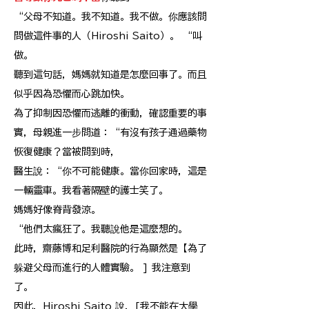
“父母不知道。我不知道。我不做。你應該問
問做這件事的人（Hiroshi Saito）。 “叫
做。
聽到這句話，媽媽就知道是怎麼回事了。而且
似乎因為恐懼而心跳加快。
為了抑制因恐懼而逃離的衝動，確認重要的事
實，母親進一步問道：“有沒有孩子通過藥物
恢復健康？當被問到時，
醫生說：“你不可能健康。當你回家時，這是
一輛靈車。我看著隔壁的護士笑了。
媽媽好像脊背發涼。
“他們太瘋狂了。我聽說他是這麼想的。
此時，齋藤博和足利醫院的行為顯然是【為了
躲避父母而進行的人體實驗。 ] 我注意到
了。
因此，Hiroshi Saito 說，[我不能在大學