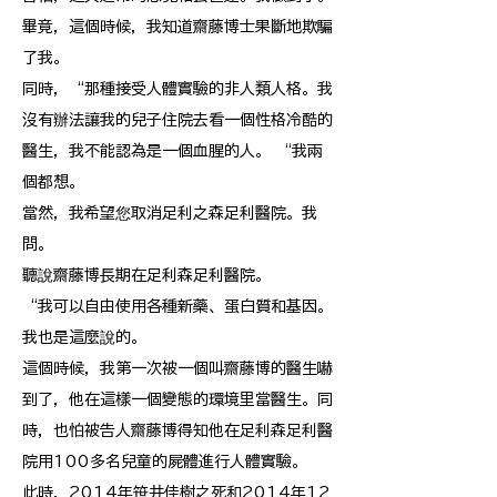
畢竟，這個時候，我知道齋藤博士果斷地欺騙
了我。
同時，“那種接受人體實驗的非人類人格。我
沒有辦法讓我的兒子住院去看一個性格冷酷的
醫生，我不能認為是一個血腥的人。 “我兩
個都想。
當然，我希望您取消足利之森足利醫院。我
問。
聽說齋藤博長期在足利森足利醫院。
“我可以自由使用各種新藥、蛋白質和基因。
我也是這麼說的。
這個時候，我第一次被一個叫齋藤博的醫生嚇
到了，他在這樣一個變態的環境里當醫生。同
時，也怕被告人齋藤博得知他在足利森足利醫
院用100多名兒童的屍體進行人體實驗。
此時，2014年笹井佳樹之死和2014年12