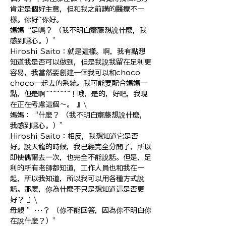
肯定是個好主意，但和我之前講的醫療不一
樣。你好~你好。
媽媽“是嗎？ （我不明白齋藤想說什麼，我
感到噁心。）”
Hiroshi Saito：就是這樣。啊，我有點想
知道我是否可以做到，但是我說我留在足利更
容易，我當然要創建一個我可以和choco
choco一起去的系統。我可能要配合媽媽一
點，但是啊~~~~~~~！哦，是的，好吧，我現
在正在考慮這個〜。 』\
媽媽：“什麼？ （我不明白齋藤想說什麼，
我感到噁心。）”
Hiroshi Saito：相反，我想知道它是否
好。說天龍的時候，我已經完全分開了，所以
即使偶爾去一次，也完全不能說話。但是，足
利的所有老師都知道，工作人員也和我在一
起，所以我知道，所以我可以用各種方式說
話。那麼，你為什麼不只是想知道這是否更
好？ 』\
母親 ”···？ （你不能回答，因為你不明白你
在說什麼？）”