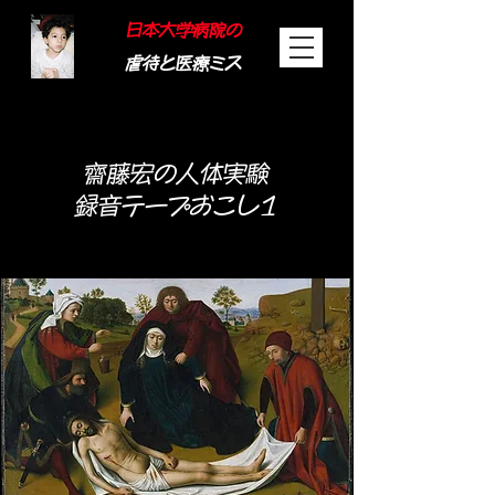
日本大学病院の
虐待と医療ミス
​齋藤宏の人体実験
録音テープ​おこし1