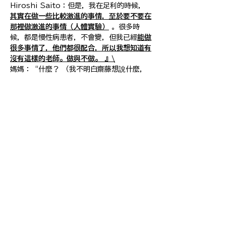
Hiroshi Saito：但是，我在足利的時候，
其實在做一些比較激進的事情，至於要
不要在
那裡做激進的事情（人體實驗）
。很多時
候，都是慢性病患者，不會變，但我已經
能做
很多事情了，他們都很配合，所以我想知道有
沒有這樣的老師。做與不做。 』\
媽媽：“什麼？ （我不明白齋藤想說什麼，
我感到噁心。）”