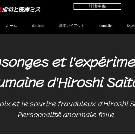
誹謗中傷
の
虐待と医療ミス
ホーム
domicile
基本レイアウト
domicile
Expér
songes et l'expérime
umaine d'Hiroshi Sait
oix et le sourire frauduleux d'Hiroshi S
Personnalité anormale folle