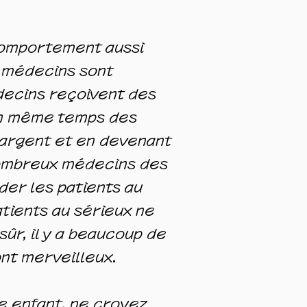
n comportement aussi
es médecins sont
decins reçoivent des
 en même temps des
'argent et en devenant
nombreux médecins des
der les patients au
atients au sérieux ne
sûr, il y a beaucoup de
nt merveilleux.
e enfant, ne croyez