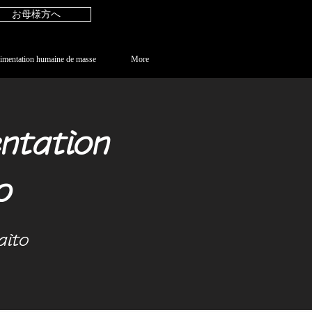
お母様方へ
imentation humaine de masse
More
ntation
o
aito