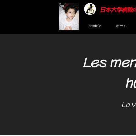
日本大学病院
domicile
ホーム
Les men
h
​
La v