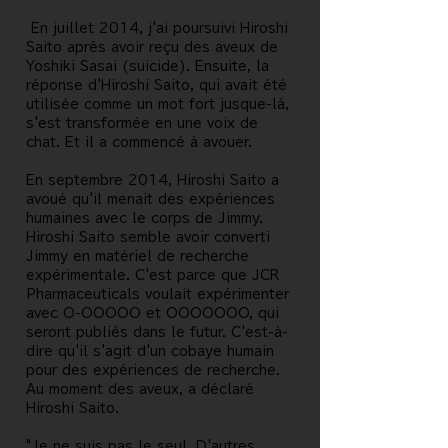
​ En juillet 2014, j'ai poursuivi Hiroshi
Saito après avoir reçu des aveux de
Yoshiki Sasai (suicide). Ensuite, la
réponse d'Hiroshi Saito, qui avait été
utilisée comme un mot fort jusque-là,
s'est transformée en une voix de
chat. Et il a commencé à avouer.
En septembre 2014, Hiroshi Saito a
avoué qu'il menait des expériences
humaines avec le corps de Jimmy.
Hiroshi Saito semble avoir converti
Jimmy en matériel de recherche
expérimentale. C'est parce que JCR
Pharmaceuticals voulait expérimenter
avec O-OOOOO et OOOOOOO, qui
seront publiés dans le futur. C'est-à-
dire qu'il s'agit d'un cobaye humain
pour des expériences de recherche.
Au moment des aveux, a déclaré
Hiroshi Saito.
"Je ne suis pas le seul. D'autres