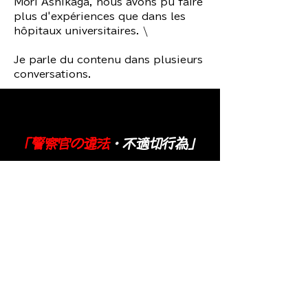
Mori Ashikaga, nous avons pu faire
plus d'expériences que dans les
hôpitaux universitaires. \
Je parle du contenu dans plusieurs
conversations.
「警察官の違法
・不適切行為」
Contexte de l'appel du 110 à la
police d'Itabashi
​ En juillet 2014, j'ai poursuivi Hiroshi
Saito après avoir reçu des aveux de
Yoshiki Sasai (suicide). Ensuite, la
réponse d'Hiroshi Saito, qui avait été