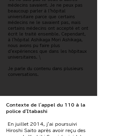
médecins savaient. Je ne peux pas
beaucoup parler à l'hôpital
universitaire parce que certains
médecins ne le savaient pas, mais
certains médecins ont accepté et ont
écrit le traité ensemble. Cependant,
à l'hôpital Ashikaga Mori Ashikaga,
nous avons pu faire plus
d'expériences que dans les hôpitaux
universitaires. \
Je parle du contenu dans plusieurs
conversations.
Contexte de l'appel du 110 à la
police d'Itabashi
​ En juillet 2014, j'ai poursuivi
Hiroshi Saito après avoir reçu des