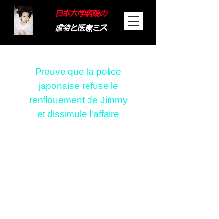
日本大学病院の
虐待と医療ミス
​Preuve que la police
japonaise refuse le
renflouement de Jimmy
et dissimule l'affaire
Preuve que la police
japonaise refuse le
renflouement de
Jimmy et dissimule
l'affaire
Bande