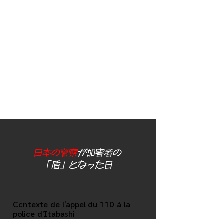
d'enregistrement
(texte qui ne semble
pas être un officier
de police du
détective Nishizawa
du poste de police
d'Itabashi)
日本の警察
が加害者の
「盾」となった日
Contexte de l'appel du 110 à la
police d'Itabashi