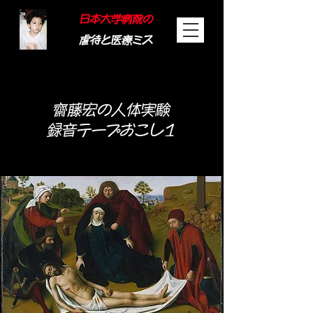
日本大学病院の
虐待と医療ミス
​齋藤宏の人体実験
録音テープ​おこし1