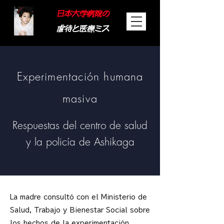
日本大学病院の
虐待と医療ミス
Experimentación humana
masiva
Respuestas del centro de salud
y la policía de Ashikaga
La madre consultó con el Ministerio de
Salud, Trabajo y Bienestar Social sobre
los hechos de la experimentación