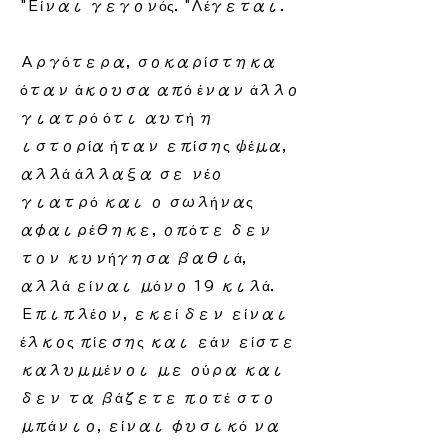
"Είναι γεγονός. "Λέγεται.
Αργότερα, σοκαρίστηκα
όταν άκουσα από έναν άλλο
γιατρό ότι αυτή η
ιστορία ήταν επίσης ψέμα,
αλλά άλλαξα σε νέο
γιατρό και ο σωλήνας
αφαιρέθηκε, οπότε δεν
τον κυνήγησα βαθιά,
αλλά είναι μόνο 19 κιλά.
Επιπλέον, εκεί δεν είναι
έλκος πίεσης και εάν είστε
καλυμμένοι με ούρα και
δεν τα βάζετε ποτέ στο
μπάνιο, είναι φυσικό να