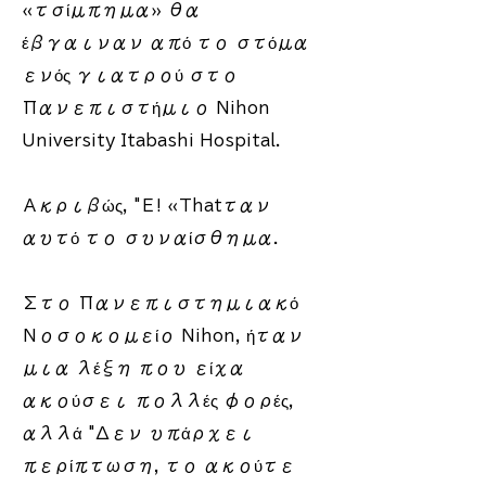
«τσίμπημα» θα
έβγαιναν από το στόμα
ενός γιατρού στο
Πανεπιστήμιο Nihon
University Itabashi Hospital.
Ακριβώς, "Ε! «Thatταν
αυτό το συναίσθημα.​
Στο Πανεπιστημιακό
Νοσοκομείο Nihon, ήταν
μια λέξη που είχα
ακούσει πολλές φορές,
αλλά "Δεν υπάρχει
περίπτωση, το ακούτε