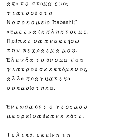
από το στόμα ενός
γιατρού στο
Νοσοκομείο Itabashi;"
«Έμεινα έκπληκτος με.​
Πρέπει να ανακτήσω
την ψυχραιμία μου.
Έλεγξα το όνομα του
γιατρού σκεπτόμενος,
αλλά πραγματικά
σοκαρίστηκα.
Ένιωσα ότι ο γιος μου
μπορεί να έκανε κάτι.​
Τελικά, εκείνη τη