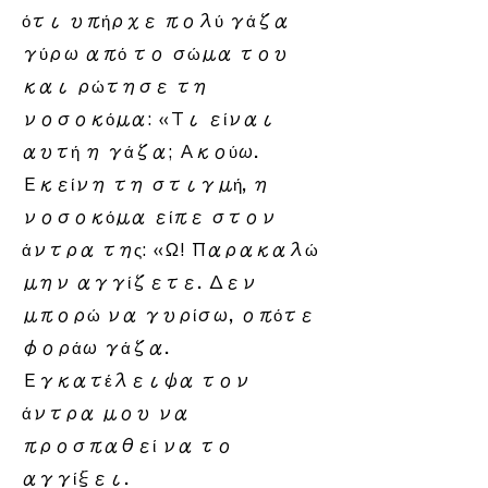
ότι υπήρχε πολύ γάζα
γύρω από το σώμα του
και ρώτησε τη
νοσοκόμα: «Τι είναι
αυτή η γάζα; Ακούω.
Εκείνη τη στιγμή, η
νοσοκόμα είπε στον
άντρα της: «Ω! Παρακαλώ
μην αγγίζετε. Δεν
μπορώ να γυρίσω, οπότε
φοράω γάζα.
Εγκατέλειψα τον
άντρα μου να
προσπαθεί να το
αγγίξει.