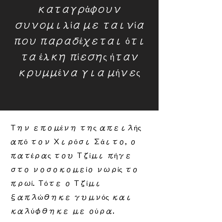
καταγράφουν
συνομιλία με ταινία
που παραδέχεται ότι
τα έλκη πίεσης ήταν
κρυμμένα για μήνες
Την επομένη της απειλής
από τον Χιρόσι Σάιτο, ο
πατέρας του Τζίμι πήγε
στο νοσοκομείο νωρίς το
πρωί. Τότε ο Τζίμι
ξαπλώθηκε γυμνός και
καλύφθηκε με ούρα.