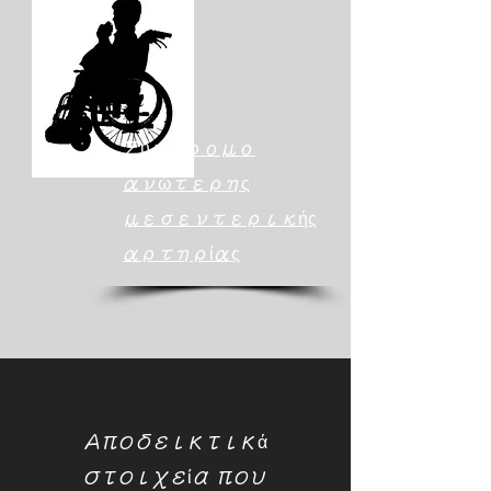
Σύνδρομο
ανώτερης
μεσεντερικής
αρτηρίας
Αποδεικτικά
στοιχεία που