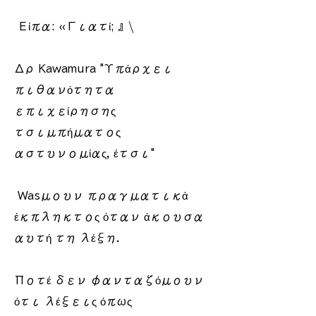
​ Είπα: «Γιατί; 』\​
Δρ Kawamura "Υπάρχει
πιθανότητα
επιχείρησης
τσιμπήματος
αστυνομίας, έτσι"
​ Wasμουν πραγματικά
έκπληκτος όταν άκουσα
αυτή τη λέξη.
Ποτέ δεν φανταζόμουν
ότι λέξεις όπως