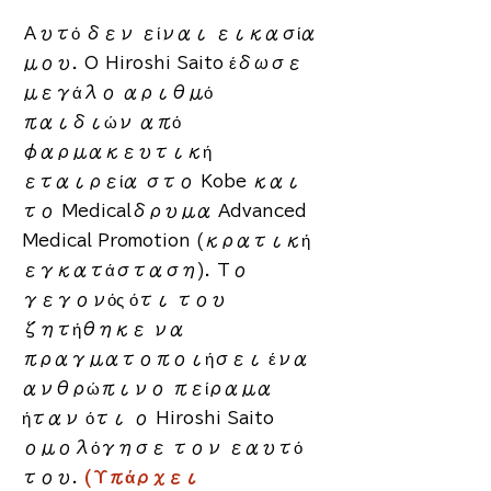
Αυτό δεν είναι εικασία
μου.
​
Ο Hiroshi Saito έδωσε
μεγάλο αριθμό
παιδιών από
φαρμακευτική
εταιρεία στο Kobe και
το Medicalδρυμα Advanced
Medical Promotion (κρατική
εγκατάσταση).
​
Το
γεγονός ότι του
ζητήθηκε να
πραγματοποιήσει ένα
ανθρώπινο πείραμα
ήταν ότι ο Hiroshi Saito
ομολόγησε τον εαυτό
του.
(Υπάρχει