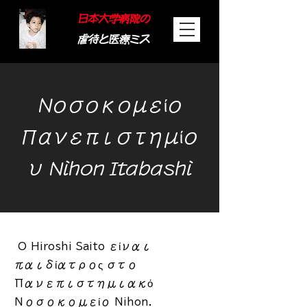
日本大学病院の
虐待と医療ミス
​Νοσοκομείο
Πανεπιστημίο
υ Nihon Itabashi
​
Ο Hiroshi Saito είναι
παιδίατρος στο
Πανεπιστημιακό
Νοσοκομείο Nihon.