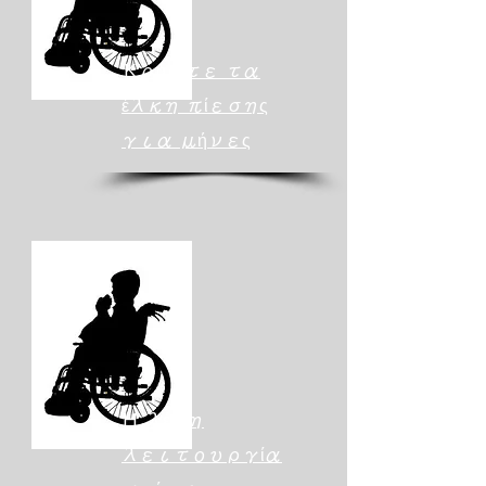
Κρύψτε τα
έλκη πίεσης
για μήνες
Η λέξη
λειτουργία