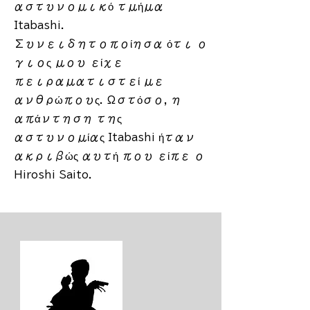
αστυνομικό τμήμα
Itabashi.
Συνειδητοποίησα ότι ο
γιος μου είχε
πειραματιστεί με
ανθρώπους. Ωστόσο, η
απάντηση της
αστυνομίας Itabashi ήταν
ακριβώς αυτή που είπε ο
Hiroshi Saito.