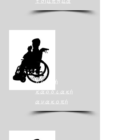
τσίμπημα
​Κρυφή
καρδιακή
ανακοπή