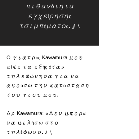
πιθανότητα
εγχείρησης
τσιμπήματος. 』\
Ο γιατρός Kawamura μου
είπε τα εξής όταν
τηλεφώνησα για να
ακούσω την κατάσταση
του γιου μου.​
Δρ Kawamura: «Δεν μπορώ
να μιλήσω στο
τηλέφωνο. 』\