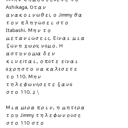
Ashikaga. Όταν
ανακοινωθεί, ο Jimmy θα
τον πληγώσει στο
Itabashi. Μην το
μετανιώσεις. Είναι μια
ζώνη χωρίς νόμο. Η
αστυνομία δεν
κινείται, οπότε είναι
άχρηστο να καλέσετε
το 110. Μην
τηλεφωνήσετε ξανά
στο 110. 』\
Μια μέρα πριν, η μητέρα
του Jimmy τηλεφωνούσε
στο 110 στο