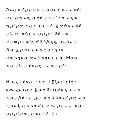
Όταν ήμουν προσεκτικός
σε αυτό, από εκείνη την
ημέρα και μετά, ξαφνικά
είπα: «Δεν ουρώ λόγω
νεφρικής βλάβης, οπότε
θα χρησιμοποιήσω
σωλήνα από σήμερα. Μου
το είπε ένας γιατρός.
Η μητέρα του Τζίμι είπε:
«wasμουν ξαπλωμένη στο
κρεβάτι με πολλά ούρα το
πρωί, αλλά δεν έπρεπε να
ουρήσω, σωστά; 』\