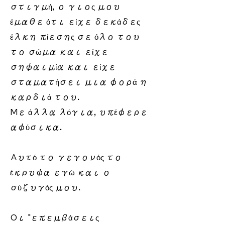
στιγμή, ο γιος μου
έμαθε ότι είχε δεκάδες
έλκη πίεσης σε όλο του
το σώμα και είχε
σηψαιμία και είχε
σταματήσει μια φορά η
καρδιά του.
Με άλλα λόγια, υπέφερε
αφύσικα.
Αυτό το γεγονός το
έκρυψα εγώ και ο
σύζυγός μου.
Οι "επεμβάσεις