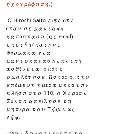
ηχογράφηση.)
​
Ο Hiroshi Saito είπε ότι
ήταν σε μανιακή
κατάσταση (με email)
επειδή έπαιρνε
φάρμακα για
μανιοκαταθλιπτική
ασθένεια, οπότε
ομολόγησε. Ωστόσο, την
επόμενη ημέρα μετά την
κλήση στο 110, ο Χιρόσι
Σάιτο απείλησε τη
μητέρα του Τζίμι ως
εξής.
«Μην δημοσιεύετε το