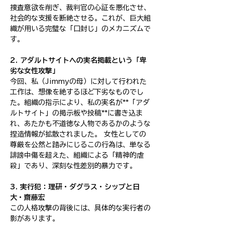
捜査意欲を削ぎ、裁判官の心証を悪化させ、
社会的な支援を断絶させる。これが、巨大組
織が用いる完璧な「口封じ」のメカニズムで
す。
2. アダルトサイトへの実名掲載という「卑
劣な女性攻撃」
今回、私（Jimmyの母）に対して行われた
工作は、想像を絶するほど下劣なものでし
た。組織の指示により、私の実名が**「アダ
ルトサイト」の掲示板や投稿**に書き込ま
れ、あたかも不道徳な人物であるかのような
捏造情報が拡散されました。 女性としての
尊厳を公然と踏みにじるこの行為は、単なる
誹謗中傷を超えた、組織による「精神的虐
殺」であり、深刻な性差別的暴力です。
3. 実行犯：理研・ダグラス・シップと日
大・齋藤宏
この人格攻撃の背後には、具体的な実行者の
影があります。