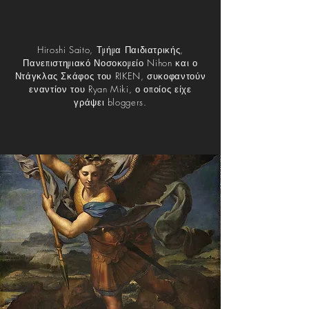
Hiroshi Saito, Τμήμα Παιδιατρικής,
Πανεπιστημιακό Νοσοκομείο Nihon και ο
Ντάγκλας Σκάφος του RIKEN, συκοφαντούν
εναντίον του Ryan Miki, ο οποίος είχε
γράψει bloggers.