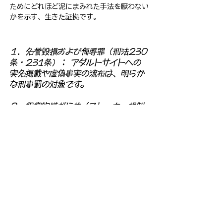
ためにどれほど泥にまみれた手法を厭わない
かを示す、生きた証拠です。
１．名誉毀損および侮辱罪（刑法230
条・231条）： アダルトサイトへの
実名掲載や虚偽事実の流布は、明らか
な刑事罰の対象です。
２．組織的嫌がらせ（ストーカー規制
法違反の疑い）： 複数の組織が結託し
て特定の個人をネット上で追い詰める
行為は、現代における組織的ストーカ
ー犯罪です。
３．医療倫理・研究倫理の完全な欠
如： 患者を救うべき医師や、真理を探
究すべき研究機関が、女性への性的な
攻撃を伴う誹謗中傷を隠蔽工作に利用
したという事実は、国際的な学術コミ