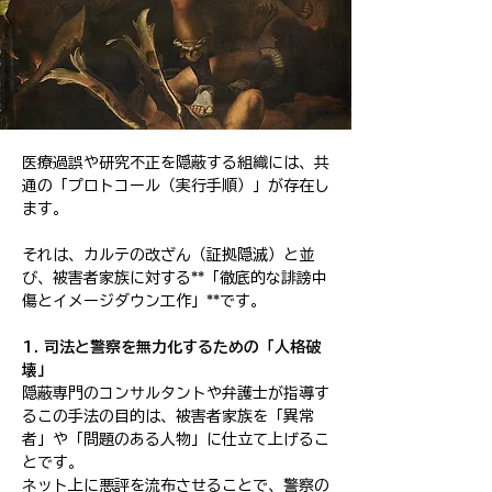
医療過誤や研究不正を隠蔽する組織には、共
通の「プロトコール（実行手順）」が存在し
ます。
それは、カルテの改ざん（証拠隠滅）と並
び、被害者家族に対する**「徹底的な誹謗中
傷とイメージダウン工作」**です。
1. 司法と警察を無力化するための「人格破
壊」
隠蔽専門のコンサルタントや弁護士が指導す
るこの手法の目的は、被害者家族を「異常
者」や「問題のある人物」に仕立て上げるこ
とです。
ネット上に悪評を流布させることで、警察の