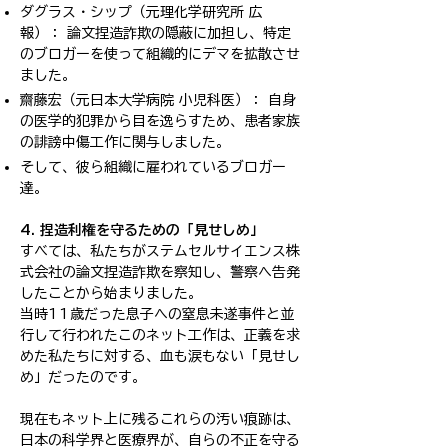
ダグラス・シップ（元理化学研究所 広
報）： 論文捏造詐欺の隠蔽に加担し、特定
のブロガーを使って組織的にデマを拡散させ
ました。
齋藤宏（元日本大学病院 小児科医）： 自身
の医学的犯罪から目を逸らすため、患者家族
の誹謗中傷工作に関与しました。
そして、彼ら組織に雇われているブロガー
達。
4. 捏造利権を守るための「見せしめ」
すべては、私たちがステムセルサイエンス株
式会社の論文捏造詐欺を察知し、警察へ告発
したことから始まりました。
当時11歳だった息子への窒息未遂事件と並
行して行われたこのネット工作は、正義を求
めた私たちに対する、血も涙もない「見せし
め」だったのです。
現在もネット上に残るこれらの汚い痕跡は、
日本の科学界と医療界が、自らの不正を守る