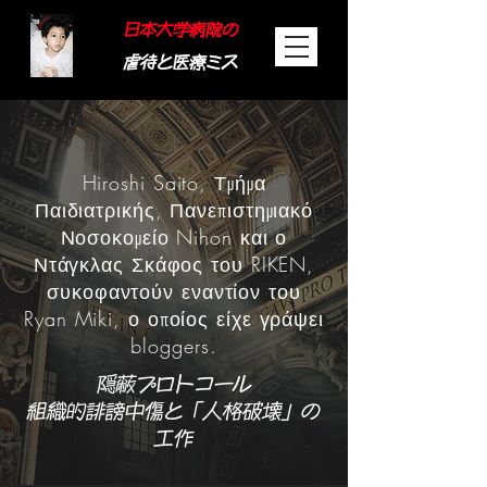
日本大学病院の
虐待と医療ミス
Hiroshi Saito, Τμήμα
Παιδιατρικής, Πανεπιστημιακό
Νοσοκομείο Nihon και ο
Ντάγκλας Σκάφος του RIKEN,
συκοφαντούν εναντίον του
Ryan Miki, ο οποίος είχε γράψει
bloggers.
隠蔽プロトコール
組織的誹謗中傷と「人格破壊」の
工作