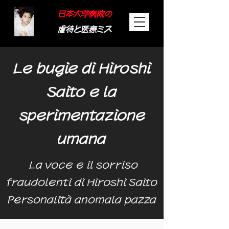
日本大学病院の
虐待と医療ミス
Le bugie di Hiroshi
Saito e la
sperimentazione
umana
​
La voce e il sorriso
fraudolenti di Hiroshi Saito
Personalità anomala pazza