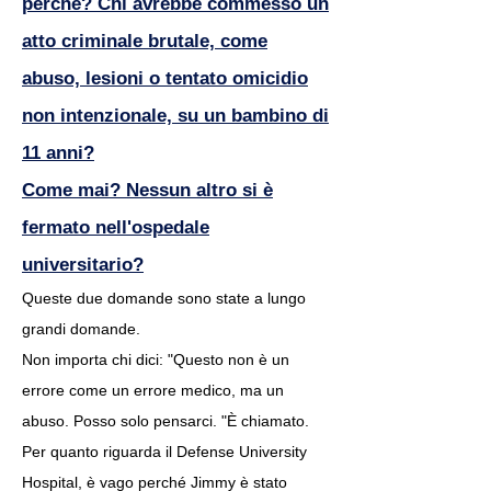
perché? Chi avrebbe commesso un
atto criminale brutale, come
abuso, lesioni o tentato omicidio
non intenzionale, su un bambino di
11 anni?
Come mai? Nessun altro si è
fermato nell'ospedale
universitario?
Queste due domande sono state a lungo
grandi domande.
Non importa chi dici: "Questo non è un
errore come un errore medico, ma un
abuso. Posso solo pensarci. "È chiamato.
Per quanto riguarda il Defense University
Hospital, è vago perché Jimmy è stato