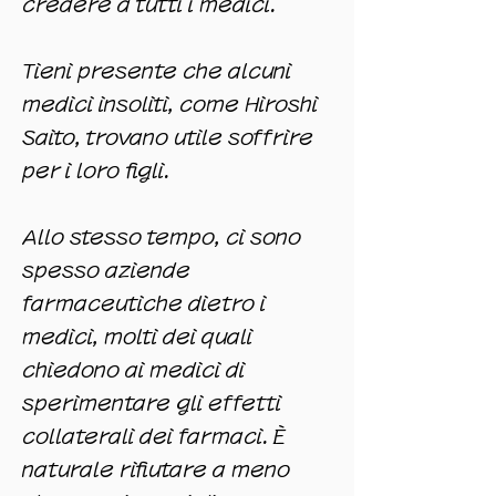
credere a tutti i medici.
Tieni presente che alcuni
medici insoliti, come Hiroshi
Saito, trovano utile soffrire
per i loro figli.
Allo stesso tempo, ci sono
spesso aziende
farmaceutiche dietro i
medici, molti dei quali
chiedono ai medici di
sperimentare gli effetti
collaterali dei farmaci. È
naturale rifiutare a meno