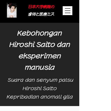
日本大学病院の
虐待と医療ミス
Kebohongan
Hiroshi Saito dan
eksperimen
manusia
​
Suara dan senyum palsu
Hiroshi Saito
Kepribadian anomali gila