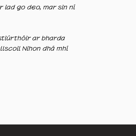
 iad go deo, mar sin ní
stiúrthóir ar bharda
llscoil Nihon dhá mhí