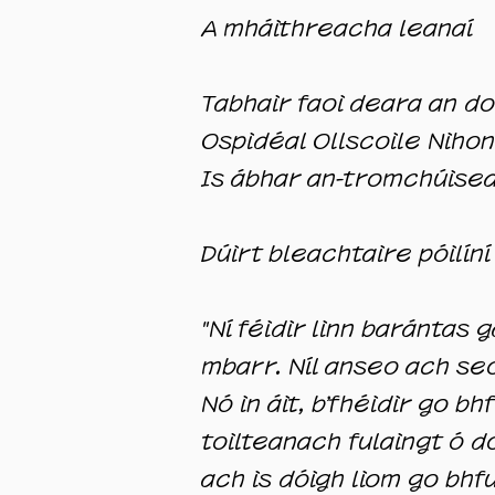
A mháithreacha leanaí
Tabhair faoi deara an doc
Ospidéal Ollscoile Nihon
Is ábhar an-tromchúisea
Dúirt bleachtaire póilín
"Ní féidir linn barántas
mbarr. Níl anseo ach seo
Nó in áit, b’fhéidir go b
toilteanach fulaingt ó d
ach is dóigh liom go bhfu