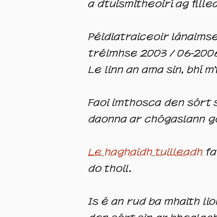
a dtuismitheoirí ag fille
Péidiatraiceoir lánaims
tréimhse 2003 / 06-2006 
Le linn an ama sin, bhí m
Faoi imthosca den sórt s
daonna ar chógaslann go
Le haghaidh tuilleadh
fa
do thoil.
Is é an rud ba mhaith li