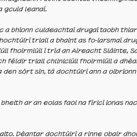
na gcuid leanaí.
c a bhíonn cuideachtaí drugaí taobh thia
hochtúirí triail a bhaint as fo-iarsmaí dr
ciúil fhoirmiúil í tríd an Aireacht Sláinte,
h féidir triail chliniciúil fhoirmiúil a d
 den sórt sin, tá dochtúirí ann a oibríon
bheith ar an eolas faoi na fíricí ionas n
Saito. Déantar dochtúirí a rinne obair dho