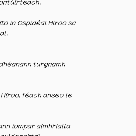
contúirteach.
to in
Ospidéal Hiroo
sa
al.
 a dhéanann turgnamh
Hiroo, féach anseo le
nann iompar aimhrialta