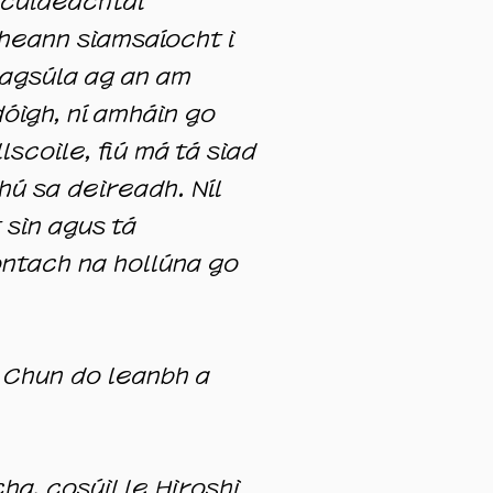
n cuideachtaí
gheann siamsaíocht i
éagsúla ag an am
dóigh, ní amháin go
lscoile, fiú má tá siad
hú sa deireadh. Níl
 sin agus tá
iontach na hollúna go
. Chun do leanbh a
a, cosúil le Hiroshi