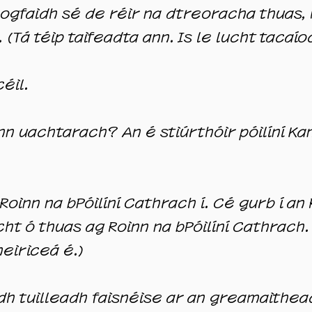
gfaidh sé de réir na dtreoracha thuas, ma
 (Tá téip taifeadta ann. Is le lucht tacaí
éil.
nn uachtarach? An é stiúrthóir póilíní Ka
 Roinn na bPóilíní Cathrach í. Cé gurb í an 
cht ó thuas ag Roinn na bPóilíní Cathrach. 
heiriceá é.)
dh tuilleadh faisnéise ar an greamaitheac