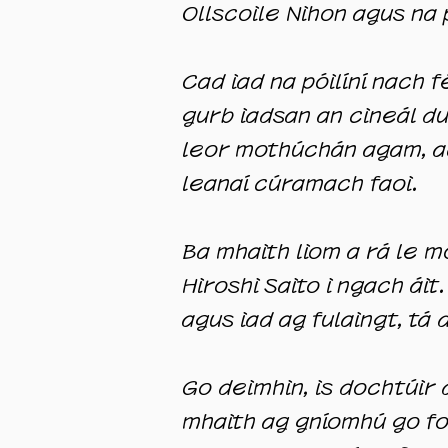
Ollscoile Nihon agus na p
Cad iad na póilíní nach
gurb iadsan an cineál d
leor mothúchán agam, ac
leanaí cúramach faoi.
Ba mhaith liom a rá le m
Hiroshi Saito i ngach ái
agus iad ag fulaingt, tá 
Go deimhin, is dochtúir 
mhaith ag gníomhú go foi