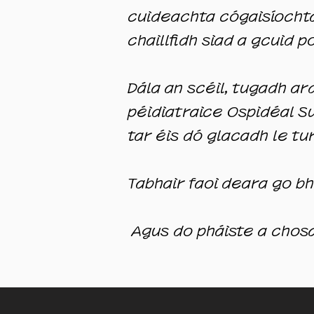
cuideachta cógaisíochta
chaillfidh siad a gcuid p
Dála an scéil, tugadh ar
péidiatraice Ospidéal Su
tar éis dó glacadh le t
Tabhair faoi deara go bh
​ Agus do pháiste a chosa