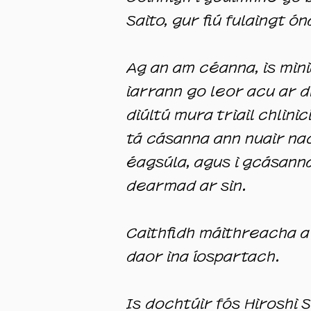
Saito, gur fiú fulaingt ó
Ag an am céanna, is mini
iarrann go leor acu ar d
diúltú mura triail chlini
tá cásanna ann nuair nac
éagsúla, agus i gcásanna
dearmad ar sin.
Caithfidh máithreacha a 
daor ina íospartach.
Is dochtúir fós Hiroshi 