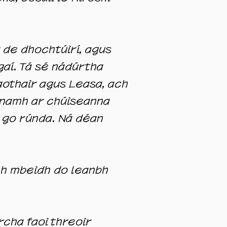
r de dhochtúirí, agus
ugaí. Tá sé nádúrtha
 Saothair agus Leasa, ach
héanamh ar chúiseanna
n go rúnda. Ná déan
ach mbeidh do leanbh
rcha faoi threoir