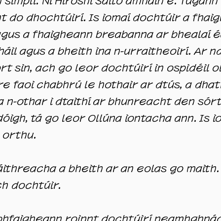
 simplí. Ní Hiroshi Saito amháin é. Tugan
 do dhochtúirí. Is iomaí dochtúir a fhai
 agus a fhaigheann breabanna ar bhealaí 
áil agus a bheith ina n-urraitheoirí. Ar n
 sin, ach go leor dochtúirí in ospidéil ol
 faoi chabhrú le hothair ar dtús, a dhat
a n-othar i dtaithí ar bhunreacht den sórt
óigh, tá go leor Ollúna iontacha ann. Is 
 orthu.
máithreacha a bheith ar an eolas go maith
ch dochtúir.
bhfaigheann roinnt dochtúirí neamhghnách