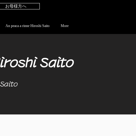
お母様方へ
An peaca a rinne Hiroshi Saito
More
roshi Saito
Saito