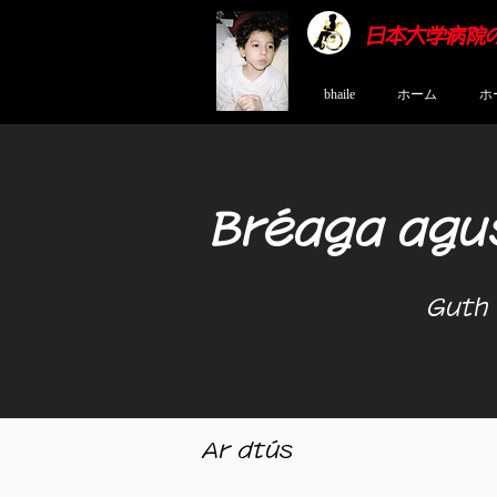
日本大学病院
bhaile
ホーム
ホ
Bréaga agus
​
Guth 
Ar dtús