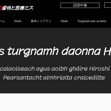
誹謗中傷
の
虐待と医療ミス
ーム
bhaile
基本レイアウト
bhaile
Turgnamh mais an duine
 turgnamh daonna Hi
calaoiseach agus aoibh gháire Hiroshi 
Pearsantacht aimhrialta craiceáilte