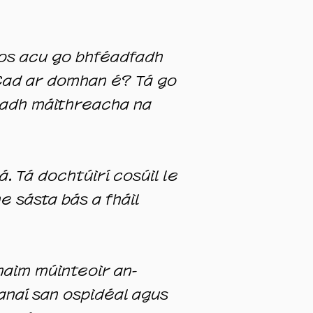
ios acu go bhféadfadh
 Cad ar domhan é? Tá go
eadh máithreacha na
. Tá dochtúirí cosúil le
e sásta bás a fháil
naim múinteoir an-
eanaí san ospidéal agus