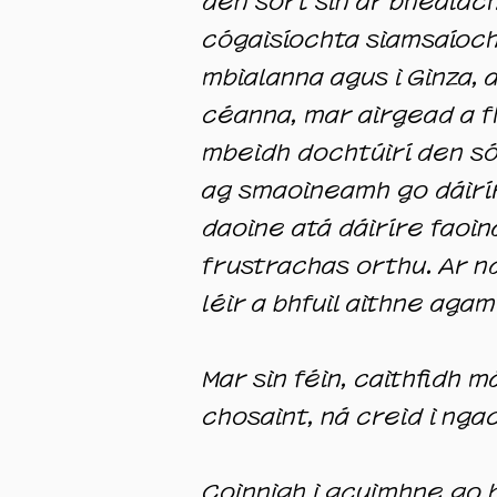
den sórt sin ar bhealach
cógaisíochta siamsaíocht
mbialanna agus i Ginza,
céanna, mar airgead a fh
mbeidh dochtúirí den sórt
ag smaoineamh go dáiríre
daoine atá dáiríre faoin
frustrachas orthu. Ar nd
léir a bhfuil aithne agam
Mar sin féin, caithfidh 
chosaint, ná creid i nga
Coinnigh i gcuimhne go 