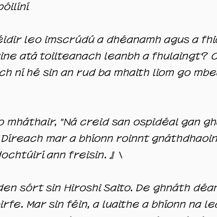
óilíní
 féidir leo imscrúdú a dhéanamh agus a fh
uine atá toilteanach leanbh a fhulaingt?
h ní hé sin an rud ba mhaith liom go mb
o mháthair, "Ná creid san ospidéal gan ghá
t. Díreach mar a bhíonn roinnt gnáthdhaoin
dochtúirí ann freisin. 』\
den sórt sin Hiroshi Saito. De ghnáth déa
rfe. Mar sin féin, a luaithe a bhíonn na l