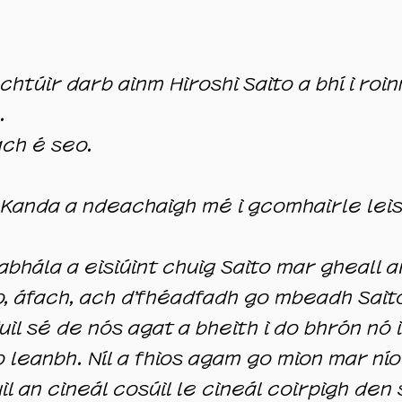
htúir darb ainm Hiroshi Saito a bhí i roin
.
ch é seo.
í Kanda a ndeachaigh mé i gcomhairle leis
 gabhála a eisiúint chuig Saito mar gheall
, áfach, ach d’fhéadfadh go mbeadh Saito 
hfuil sé de nós agat a bheith i do bhrón nó 
o leanbh. Níl a fhios agam go mion mar ní
il an cineál cosúil le cineál coirpigh den s