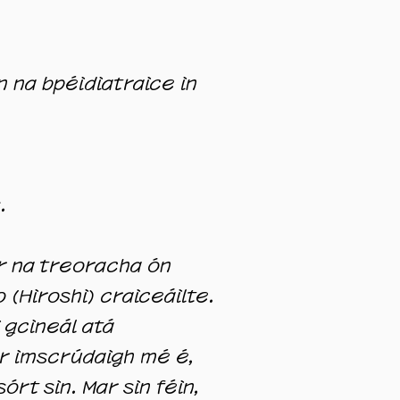
n na bpéidiatraice in
.
 ar na treoracha ón
(Hiroshi) craiceáilte.
i gcineál atá
or imscrúdaigh mé é,
órt sin. Mar sin féin,