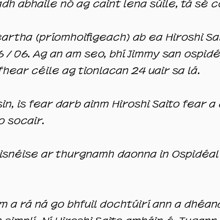
adh abhaile nó ag caint lena súile, tá sé 
eartha (príomhoifigeach)
ab ea Hiroshi Sai
/ 06. Ag an am seo, bhí Jimmy san ospidé
’fhear céile ag tionlacan 24 uair sa lá.
in, is fear darb ainm Hiroshi Saito fear
 socair.
isnéise ar thurgnamh daonna in Ospidéal 
om a rá ná go bhfuil dochtúirí ann a dhéa