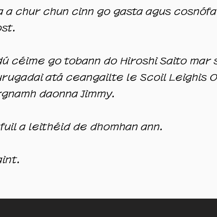
 a chur chun cinn go gasta agus cosnófar
ost.
dú céime go tobann do Hiroshi Saito mar 
rugadai atá ceangailte le Scoil Leighis O
urgnamh daonna Jimmy.
fuil a leithéid de dhomhan ann.
int.