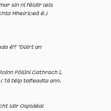
r sin ní féidir leis
ochta Mheiriceá é.)
nda é? "Dúirt an
Roinn Póilíní Cathrach í,
(
Tá téip taifeadta ann.
ht idir Ospidéal