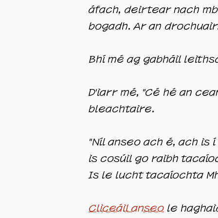
áfach, deirtear nach mbo
bogadh. Ar an drochuair.
Bhí mé ag gabháil leithsc
D'iarr mé, "Cé hé an cea
bleachtaire.
"Níl anseo ach é, ach is í
is cosúil go raibh tacaío
Is le lucht tacaíochta M
Cliceáil anseo
le haghai