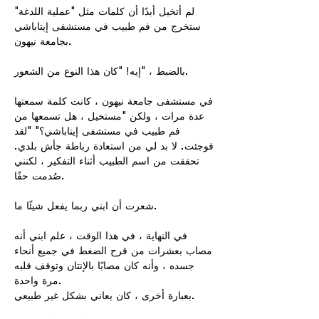
لم أتخيل أبدًا أن كلمات مثل "عملية اللدغة"
ستخرج من فم طبيب في مستشفى إيتاباشي
بجامعة نيهون.
بالضبط ، "إيه! "كان هذا النوع من الشعور.​
في مستشفى جامعة نيهون ، كانت كلمة سمعتها
عدة مرات ، ولكن "مستحيل ، هل تسمعها من
فم طبيب في مستشفى إيتاباشي؟" "لقد
فوجئت.​ لا بد لي من استعادة رباطة جأش بلدي.
تحققت من اسم الطبيب أثناء التفكير ، لكنني
صُدمت حقًا.
شعرت أن ابني ربما يفعل شيئًا ما.​
في النهاية ، في هذا الوقت ، علم ابني أنه
مصاب بعشرات من قرح الضغط في جميع أنحاء
جسده ، وأنه كان مصابًا بالإنتان وتوقف قلبه
مرة واحدة.
بعبارة أخرى ، كان يعاني بشكل غير طبيعي.