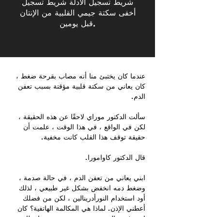
شريط تسجيل الأدلة شريط تسجيل
أخفى سكتة جيمي القلبية من الإنتان
قبل يومين.
عندما كان يختبئ منا أنه مصاب بقرحة ضغط ،
كان يعاني من سكتة قلبية مؤقتة بسبب تعفن
الدم.
سألت الدكتور موراي لاحقًا عن هذه الحقيقة ،
لكن في الواقع ، في هذا الوقت ، علمت أن
حقيقة توقف هذا القلب كانت مخفية.
قال الدكتور كاوامورا.
ابني يعاني من تعفن الدم ، في حالة صدمة ،
وضغط دمه انخفض بشكل غير طبيعي ، لذلك
أود استخدام النورأدرينالين ، لكن من فضلك
أعطني الإذن. لماذا هي المكالمة الهاتفية؟ كان