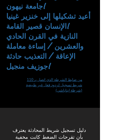
جامعة نيهون!
أعيد تشكيلها إلى خنزير غينيا
الإنسان قصير القامة!
النازية في القرن الحادي
والعشرين / إساءة معاملة
الإعاقة / التعذيب حادثة
جوزيف منجيل!
من ضابط الشرطة الذي اتصل بـ 110
شريط تسجيل لردود فعل غير طبيعية
(شرطة إيتاباشي)
دليل تسجيل شريط المحادثة يعترف
بأن تقرحات الضغط كانت مخفية