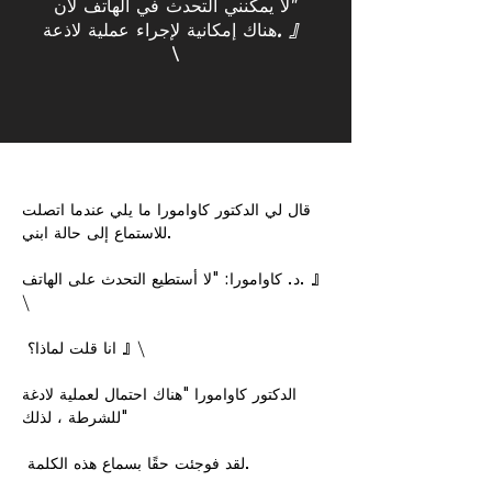
"لا يمكنني التحدث في الهاتف لأن
هناك إمكانية لإجراء عملية لاذعة. 』
\
قال لي الدكتور كاوامورا ما يلي عندما اتصلت
للاستماع إلى حالة ابني.​
د. كاوامورا: "لا أستطيع التحدث على الهاتف. 』
\
​ انا قلت لماذا؟ 』\​
الدكتور كاوامورا "هناك احتمال لعملية لادغة
للشرطة ، لذلك"
​ لقد فوجئت حقًا بسماع هذه الكلمة.