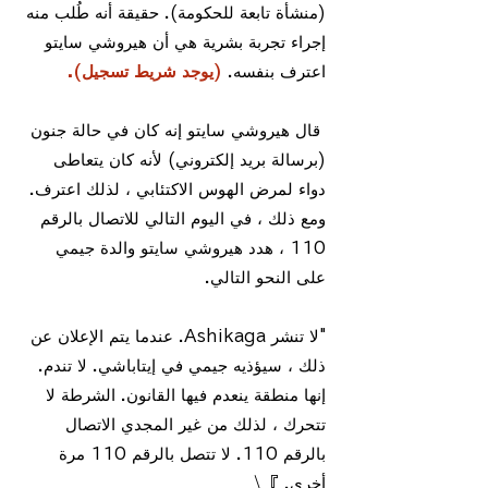
(منشأة تابعة للحكومة).
​
حقيقة أنه طُلب منه
إجراء تجربة بشرية هي أن هيروشي سايتو
اعترف بنفسه.
(يوجد شريط تسجيل).
​
قال هيروشي سايتو إنه كان في حالة جنون
(برسالة بريد إلكتروني) لأنه كان يتعاطى
دواء لمرض الهوس الاكتئابي ، لذلك اعترف.
ومع ذلك ، في اليوم التالي للاتصال بالرقم
110 ، هدد هيروشي سايتو والدة جيمي
على النحو التالي.
"لا تنشر Ashikaga. عندما يتم الإعلان عن
ذلك ، سيؤذيه جيمي في إيتاباشي. لا تندم.
إنها منطقة ينعدم فيها القانون. الشرطة لا
تتحرك ، لذلك من غير المجدي الاتصال
بالرقم 110. لا تتصل بالرقم 110 مرة
أخرى. 』\