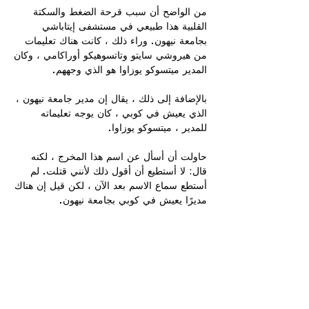
من الواضح أن سبب قرحة الضغط والسكتة
القلبية هذا طبيعي في مستشفى إيتاباشي
بجامعة نيهون. وراء ذلك ، كانت هناك تعليمات
من هيروشي سايتو وتاتسوهيكو أوراكامي ، وكان
المدير ميتسوكو يوزاوا هو الذي وجههم.
بالإضافة إلى ذلك ، يقال إن مدير جامعة نيهون ،
الذي يعيش في كوبي ، كان يوجه تعليماته
للمدير ، ميتسوكو يوزاوا.
حاولت أن أسأل عن اسم هذا المخرج ، لكنه
قال: لا أستطيع أن أقول ذلك لأنني قتلت. لم
أستطع سماع الاسم بعد الآن ، لكن قيل إن هناك
مديرًا يعيش في كوبي بجامعة نيهون.
وبدعم من المدير ، يبدو أنه تم تعيين أستاذ من
جامعة كوبي كأفضل أستاذ لطب الأطفال في
جامعة نيهون.
ويقال إنه كان يوشيكو ناكاجيما ، جي سي آر
فارمر و OO من مؤسسة كوبي للترويج الطبي