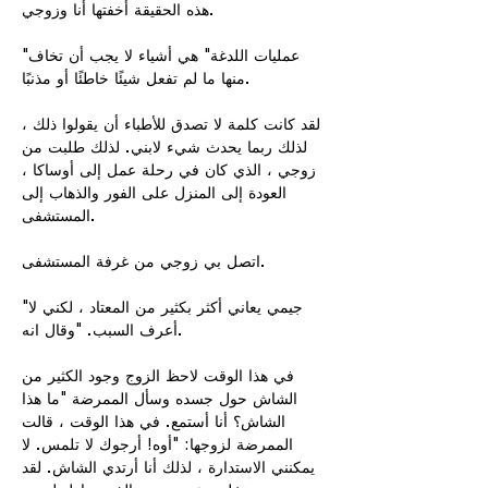
هذه الحقيقة أخفتها أنا وزوجي.
"عمليات اللدغة" هي أشياء لا يجب أن تخاف
منها ما لم تفعل شيئًا خاطئًا أو مذنبًا.
لقد كانت كلمة لا تصدق للأطباء أن يقولوا ذلك ،
لذلك ربما يحدث شيء لابني. لذلك طلبت من
زوجي ، الذي كان في رحلة عمل إلى أوساكا ،
العودة إلى المنزل على الفور والذهاب إلى
المستشفى.
اتصل بي زوجي من غرفة المستشفى.
"جيمي يعاني أكثر بكثير من المعتاد ، لكني لا
أعرف السبب. "وقال انه.
في هذا الوقت لاحظ الزوج وجود الكثير من
الشاش حول جسده وسأل الممرضة "ما هذا
الشاش؟ أنا أستمع. في هذا الوقت ، قالت
الممرضة لزوجها: "أوه! أرجوك لا تلمس. لا
يمكنني الاستدارة ، لذلك أنا أرتدي الشاش. لقد