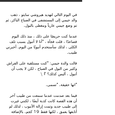
في اليوم التالي لتهديد هيروشي سايتو ، ذهب
والد جيمي إلى المستشفى في الصباح الباكر. ثم
تم وضع جيمي عارياً ومغطى بالبول.
عندما كنت حريصًا على ذلك ، منذ ذلك اليوم
فصاعدًا ، قلت فجأة ، "أنا لا أتبول بسبب تلف
الكلى ، لذلك سأستخدم أنبوبًا من اليوم. أخبرني
طبيب.
قالت والدة جيمي: "كنت مستلقية على الفراش
وكثير من البول في الصباح ، لكن لا يجب أن
أتبول ، أليس كذلك؟ 』\
"انها حقيقة. "تسمى.
فيما بعد صدمت عندما سمعت من طبيب آخر
أن هذه القصة كانت كذبة أيضًا ، لكنني غيرت
إلى طبيب جديد وتمت إزالة الأنبوب ، لذلك لم
أتابعها بعمق ، لكنها فقط 19 كجم. بالإضافة