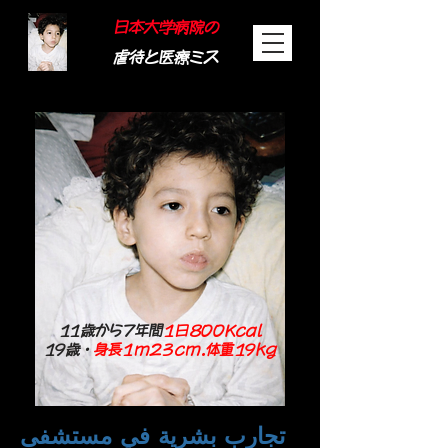
日本大学病院の
虐待と医療ミス
11歳から7年間
1日800Kcal
19歳・
身長1m23cm.体重19kg
تجارب بشرية في مستشفى